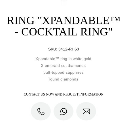
RING "XPANDABLE™
- COCKTAIL RING"
SKU:
3412-RH69
Xpandable™ ring in white gold
3 emerald-cut diamonds
buff-topped sapphires
round diamonds
CONTACT US NOW AND REQUEST INFORMATION