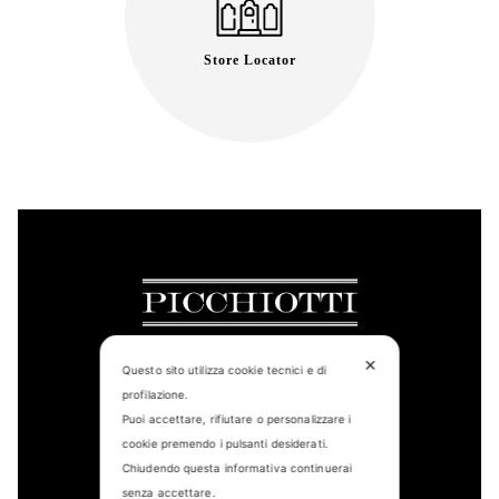
Store Locator
✕
Questo sito utilizza cookie tecnici e di
profilazione.
CONTACT US
Puoi accettare, rifiutare o personalizzare i
cookie premendo i pulsanti desiderati.
FIND US
Chiudendo questa informativa continuerai
senza accettare.