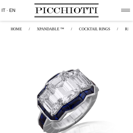
IT
-
EN
HOME
/
XPANDABLE ™
/
COCKTAIL RINGS
/
RIN