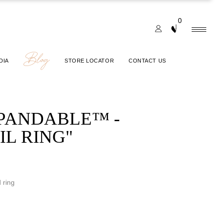
0
Blog
DIA
STORE LOCATOR
CONTACT US
XPANDABLE™ -
L RING"
 ring