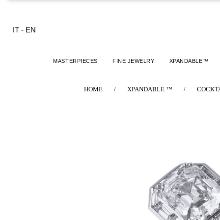
IT
-
EN
MASTERPIECES
FINE JEWELRY
XPANDABLE™
HOME
/
XPANDABLE ™
/
COCKTA