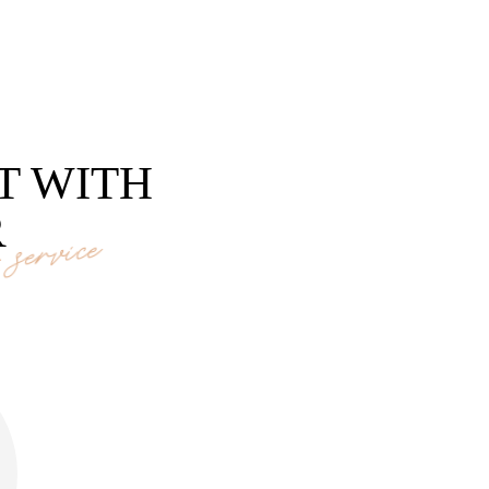
T WITH
R
service