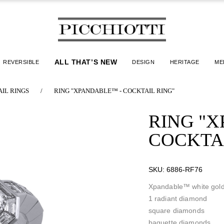
ALL THAT’S NEW
REVERSIBLE
DESIGN
HERITAGE
ME
IL RINGS
/
RING "XPANDABLE™ - COCKTAIL RING"
RING "
COCKTAI
SKU:
6886-RF76
Xpandable™ white gold
1 radiant diamond
square diamonds
baguette diamonds