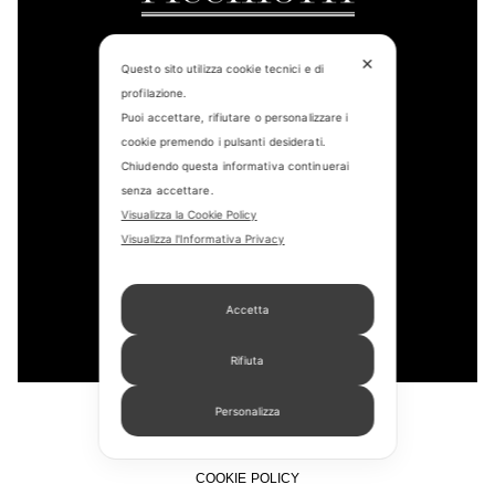
✕
Questo sito utilizza cookie tecnici e di
profilazione.
CONTACT US
Puoi accettare, rifiutare o personalizzare i
cookie premendo i pulsanti desiderati.
FIND US
Chiudendo questa informativa continuerai
senza accettare.
APPOINTMENT
Visualizza la Cookie Policy
Visualizza l'Informativa Privacy
STORE LOCATOR
Accetta
Rifiuta
Personalizza
COPYRIGHT © 2022 – PICCHIOTTI SRL
PRIVACY POLICY
COOKIE POLICY