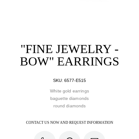
"FINE JEWELRY -
BOW" EARRINGS
SKU:
6577-E515
White gold earrings
baguette diamonds
round diamonds
CONTACT US NOW AND REQUEST INFORMATION