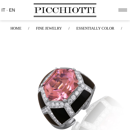
IT
-
EN
HOME
/
FINE JEWELRY
/
ESSENTIALLY COLOR
/