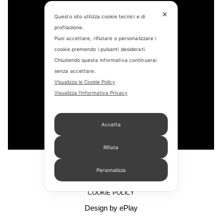
✕
Questo sito utilizza cookie tecnici e di
CONTACT US
profilazione.
Puoi accettare, rifiutare o personalizzare i
FIND US
cookie premendo i pulsanti desiderati.
Chiudendo questa informativa continuerai
APPOINTMENT
senza accettare.
Visualizza la Cookie Policy
STORE LOCATOR
Visualizza l'Informativa Privacy
Accetta
Rifiuta
COPYRIGHT © 2022 – PICCHIOTTI SRL
Personalizza
PRIVACY POLICY
COOKIE POLICY
Design by ePlay