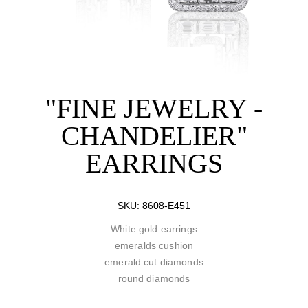
"FINE JEWELRY -
CHANDELIER"
EARRINGS
SKU:
8608-E451
White gold earrings
emeralds cushion
emerald cut diamonds
round diamonds