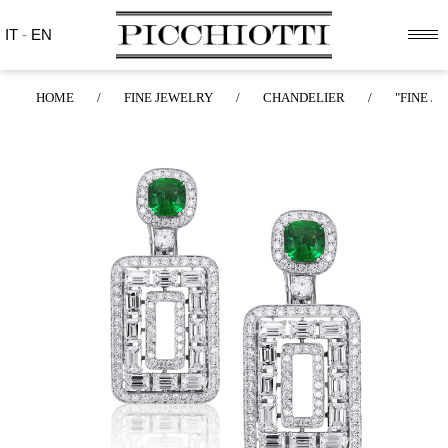
IT
-
EN
HOME
/
FINE JEWELRY
/
CHANDELIER
/
"FINE J