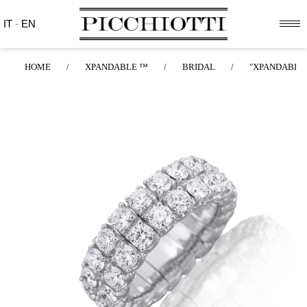
IT
-
EN
HOME
/
XPANDABLE ™
/
BRIDAL
/
"XPANDABLE™