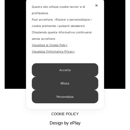
✕
Questo sito utilizza cookie tecnici e di
profilazione.
CONTACT US
Puoi accettare, rifiutare o personalizzare i
cookie premendo i pulsanti desiderati.
FIND US
Chiudendo questa informativa continuerai
senza accettare.
APPOINTMENT
Visualizza la Cookie Policy
STORE LOCATOR
Visualizza l'Informativa Privacy
Accetta
Rifiuta
Personalizza
COPYRIGHT © 2022 – PICCHIOTTI SRL
PRIVACY POLICY
COOKIE POLICY
Design by ePlay