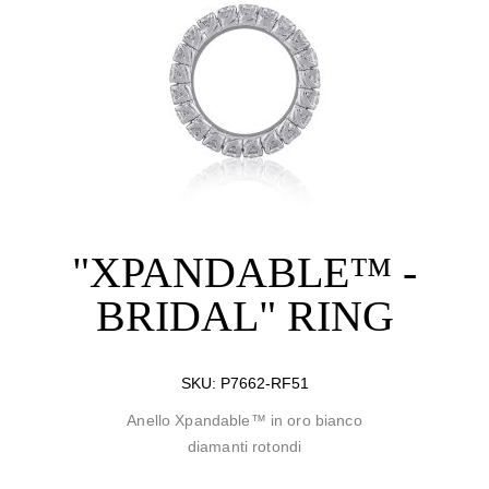
"XPANDABLE™ -
BRIDAL" RING
SKU:
P7662-RF51
Anello Xpandable™ in oro bianco
diamanti rotondi