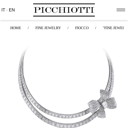
IT
-
EN
HOME
/
FINE JEWELRY
/
FIOCCO
/
"FINE JEWELR