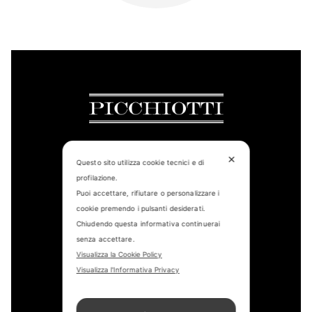
✕
Questo sito utilizza cookie tecnici e di
profilazione.
CONTACT US
Puoi accettare, rifiutare o personalizzare i
FIND US
cookie premendo i pulsanti desiderati.
Chiudendo questa informativa continuerai
APPOINTMENT
senza accettare.
Visualizza la Cookie Policy
STORE LOCATOR
Visualizza l'Informativa Privacy