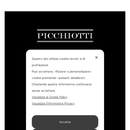
✕
Questo sito utilizza cookie tecnici e di
profilazione.
CONTACT US
Puoi accettare, rifiutare o personalizzare i
FIND US
cookie premendo i pulsanti desiderati.
Chiudendo questa informativa continuerai
APPOINTMENT
senza accettare.
Visualizza la Cookie Policy
STORE LOCATOR
Visualizza l'Informativa Privacy
Accetta