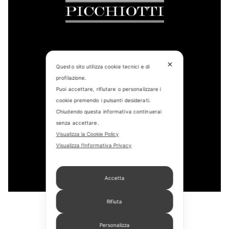
CONTACT US
✕
Questo sito utilizza cookie tecnici e di
profilazione.
FIND US
Puoi accettare, rifiutare o personalizzare i
cookie premendo i pulsanti desiderati.
APPOINTMENT
Chiudendo questa informativa continuerai
senza accettare.
STORE LOCATOR
Visualizza la Cookie Policy
Visualizza l'Informativa Privacy
Accetta
Rifiuta
COPYRIGHT © 2022 – PICCHIOTTI SRL
PRIVACY POLICY
Personalizza