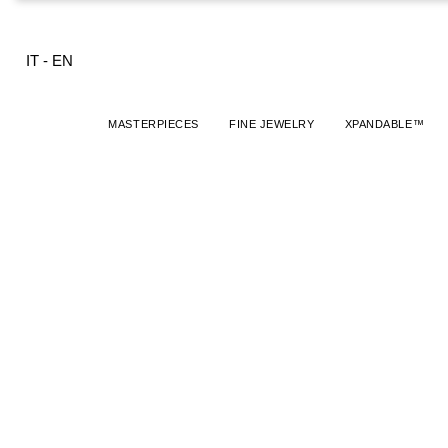
IT
-
EN
MASTERPIECES
FINE JEWELRY
XPANDABLE™